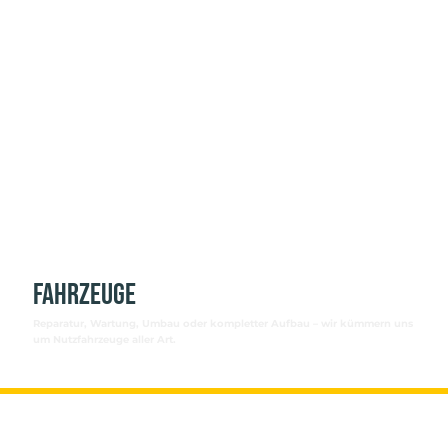
Fahrzeuge
Reparatur, Wartung, Umbau oder kompletter Aufbau – wir kümmern uns
um Nutzfahrzeuge aller Art.