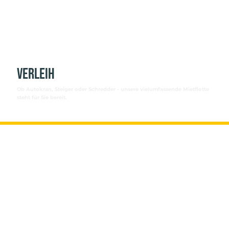
Verleih
Ob Autokran, Steiger oder Schredder - unsere vielumfassende Mietflotte
steht für Sie bereit.