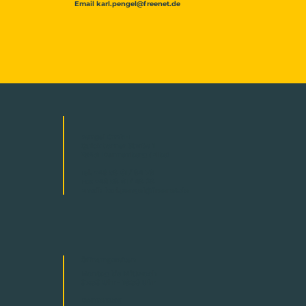
Email
karl.pengel@freenet.de
Pengel GmbH
Quickborner Straße 1
29451 Dannenberg (Elbe)
Tel. +49 58 61 / 84 79
Fax +49 58 61 / 48 28
Email:
karl.pengel@freenet.de
Öffnungszeiten
Montag bis Mittwoch
07:30 Uhr - 16:30 Uhr
Donnerstag