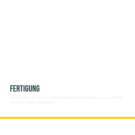
Fertigung
Individuelle Lösungen aus Stahl, Edelstahl oder Aluminium – nach Maß
gefertigt, präzise umgesetzt.