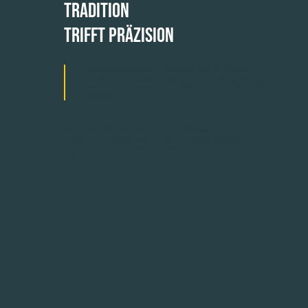
Tradition
trifft Präzision
Als familiengeführtes Unternehmen mit starken
Wurzeln in der Region stehen wir für persönliche
Beratung, handwerkliche Präzision und individuelle
Lösungen.
Von Stahlbau, über LKW-Reparatur bis Kranverleih – wir
liefern Qualität, auf die man sich verlassen kann. Immer
persönlich, flexibel und mit einem klaren Anspruch:
Qualität, die bleibt - seit Generationen und auch in
Zukunft.