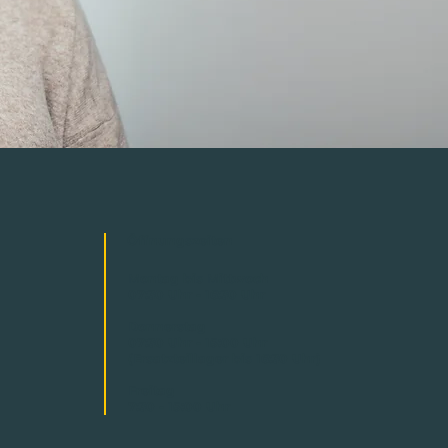
Öffnungszeiten
Montag bis Mittwoch
07:30 Uhr - 16:30 Uhr
Donnerstag
07:30 Uhr - 15:00 Uhr
(Ersatzteillager bis 16:30 Uhr)
Freitag
7:30 - 15:00 Uhr