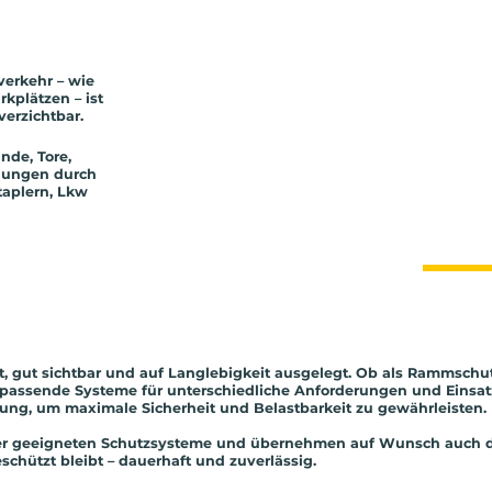
erkehr – wie
kplätzen – ist
verzichtbar.
nde, Tore,
gungen durch
taplern, Lkw
, gut sichtbar und auf Langlebigkeit ausgelegt. Ob als Rammschut
n passende Systeme für unterschiedliche Anforderungen und Einsatzo
itung, um maximale Sicherheit und Belastbarkeit zu gewährleisten.
der geeigneten Schutzsysteme und übernehmen auf Wunsch auch di
eschützt bleibt – dauerhaft und zuverlässig.