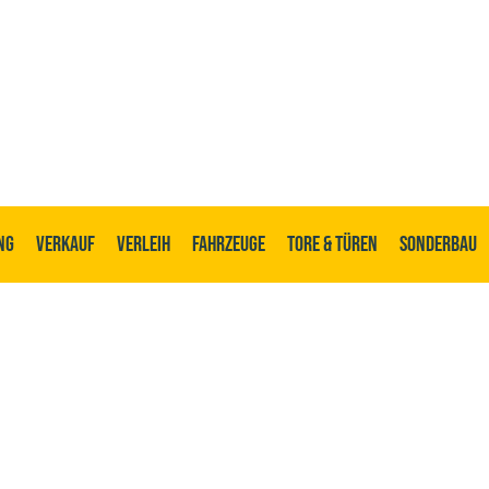
ng
Verkauf
Verleih
Fahrzeuge
Tore & Türen
Sonderbau
it und