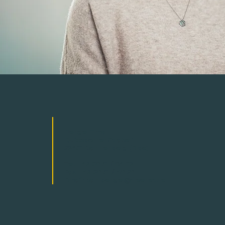
Pengel GmbH
Quickborner Straße 1
29451 Dannenberg (Elbe)
Tel. +49 58 61 / 84 79
Fax +49 58 61 / 48 28
Email:
karl.pengel@freenet.de