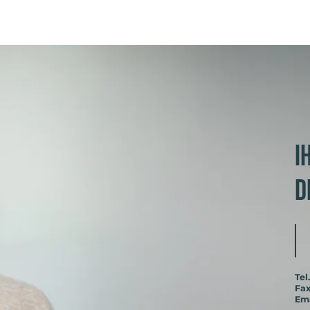
I
D
Tel.
Fa
Em