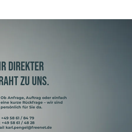
hr direkter
raht zu uns.
Ob Anfrage, Auftrag oder einfach
eine kurze Rückfrage – wir sind
persönlich für Sie da.
+49 58 61 / 84 79
x
+49 58 61 / 48 28
ail
karl.pengel@freenet.de