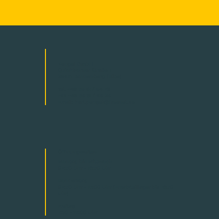
Pengel GmbH
Quickborner Straße 1
29451 Dannenberg (Elbe)
Tel. +49 58 61 / 84 79
Fax +49 58 61 / 48 28
Email:
karl.pengel@freenet.de
Öffnungszeiten
Montag bis Mittwoch
07:30 Uhr - 16:30 Uhr
Donnerstag
07:30 Uhr - 15:00 Uhr (Ersatzteillager bis 16:30
Uhr)
Freitag
7:30 - 15:00 Uhr